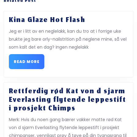
Related Post
post:
post:
Kina
Kina Glaze Hot Flash
Glaze
Jeg er i litt av en neglelakk, kan du tro at i forrige uke
Hot
brukte jeg bare orly-nailstrition på neglene mine, så vel
Flash
som kalt det en dag? Ingen neglelakk
READ
READ MORE
MORE
Rettferdig rød Kat von d sjarm
Everlasting flytende leppestift
Rettferdig
i prosjekt Chimps
rød
Merk: Hvis du noen gang bærer vakker matte rød Kat
Kat
von d sjarm Everlasting flytende leppestift i prosjekt
von
chimpanser, vennligst prøv å tøye på din tvangsrang til