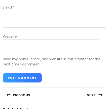
Email
*
Website
Save my name, email, and website in this browser for the
next time I comment.
Post
navigation
PREVIOUS
NEXT
Previous
Next